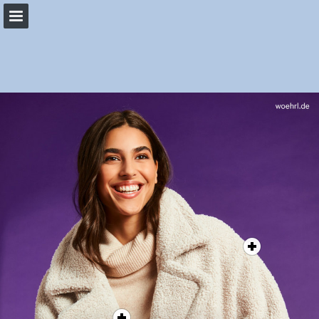
woehrl.de
Seitenübersicht
PDF herunterladen
Suchen
Datenschutzerklärung anzeigen
Publikation melden
Bereitgestellt von Publitas