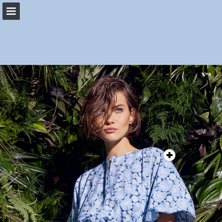
woehrl.de
Seitenübersicht
PDF herunterladen
Suchen
Datenschutzerklärung anzeigen
Publikation melden
Bereitgestellt von Publitas