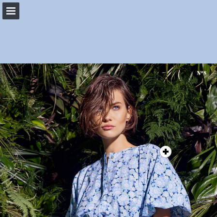
woehrl.de
Seitenübersicht
PDF herunterladen
Suchen
Datenschutzerklärung anzeigen
Publikation melden
Bereitgestellt von Publitas